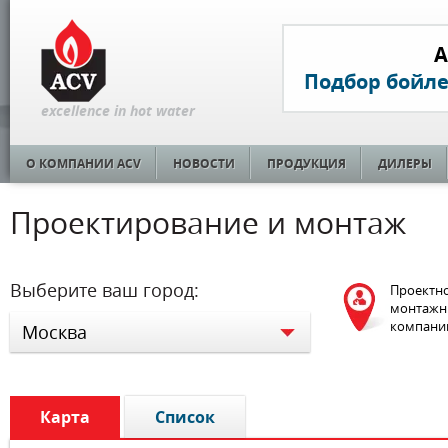
A
Подбор бойл
excellence in hot water
О КОМПАНИИ ACV
НОВОСТИ
ПРОДУКЦИЯ
ДИЛЕРЫ
Проектирование и монтаж
Выберите ваш город:
Проектно
монтажн
компани
Москва
Карта
Список