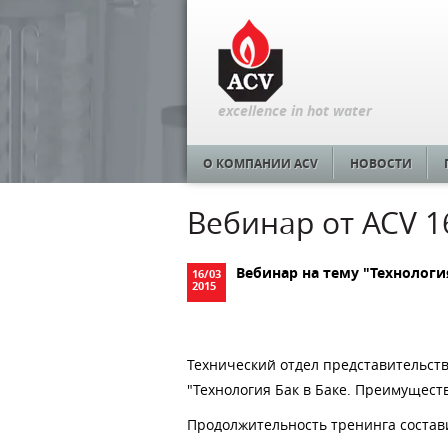
excellence in hot water
О КОМПАНИИ ACV
НОВОСТИ
Вебинар от ACV 16
Вебинар на тему "Технологи
16
/
03
2015
Технический отдел представительст
"Технология Бак в Баке. Преимущест
Продолжительность тренинга состави