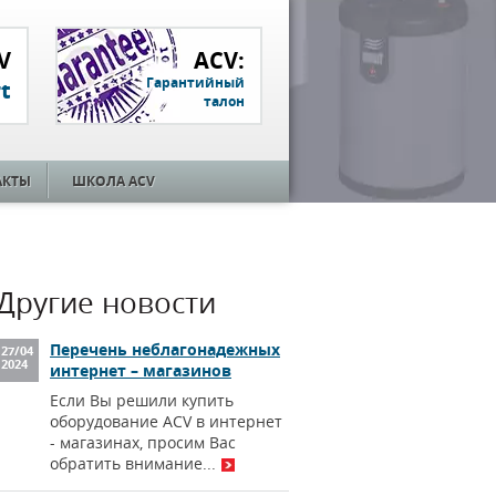
V
ACV:
Гарантийный
t
талон
АКТЫ
ШКОЛА ACV
Другие новости
Перечень неблагонадежных
27
/
04
2024
интернет – магазинов
Если Вы решили купить
оборудование ACV в интернет
- магазинах, просим Вас
обратить внимание...