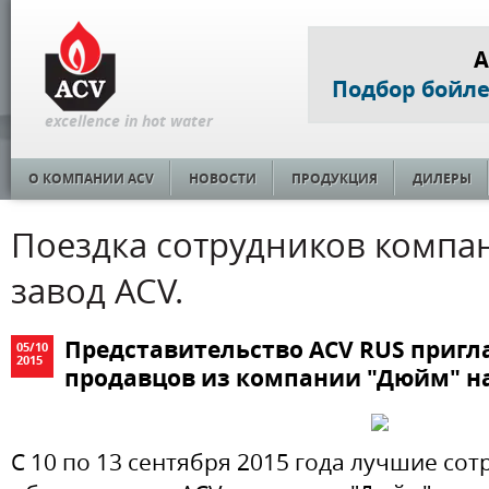
A
Подбор бойл
excellence in hot water
О КОМПАНИИ ACV
НОВОСТИ
ПРОДУКЦИЯ
ДИЛЕРЫ
Поездка сотрудников компа
завод ACV.
Представительство ACV RUS приг
05
/
10
2015
продавцов из компании "Дюйм" на
С 10 по 13 сентября 2015 года лучшие сот