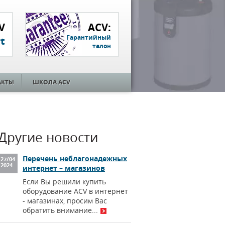
V
ACV:
Гарантийный
t
талон
АКТЫ
ШКОЛА ACV
Другие новости
Перечень неблагонадежных
27
/
04
2024
интернет – магазинов
Если Вы решили купить
оборудование ACV в интернет
- магазинах, просим Вас
обратить внимание...