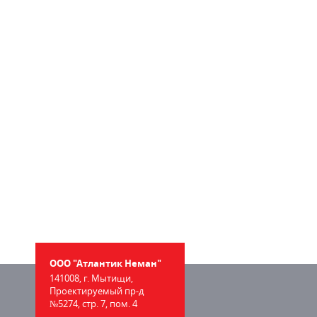
ООО "Атлантик Неман"
141008, г. Мытищи,
Проектируемый пр-д
№5274, стр. 7, пом. 4