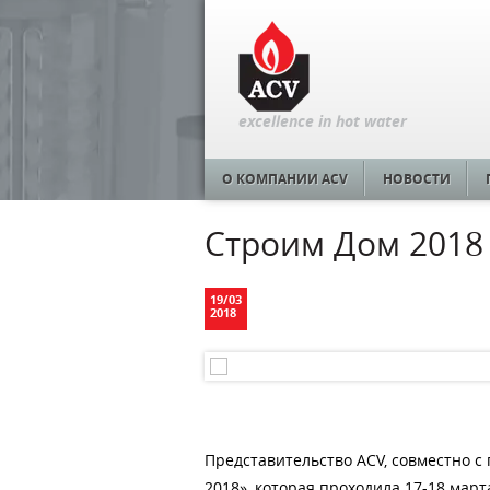
excellence in hot water
О КОМПАНИИ ACV
НОВОСТИ
Строим Дом 2018
19
/
03
2018
Представительство ACV, совместно с
2018», которая проходила 17-18 март