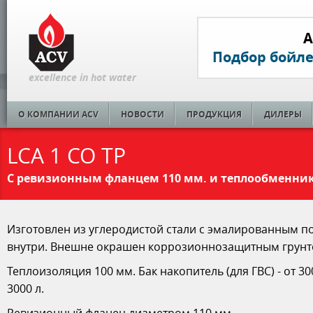
A
Подбор бойл
excellence in hot water
О КОМПАНИИ ACV
НОВОСТИ
ПРОДУКЦИЯ
ДИЛЕРЫ
LCA 1 CO TP
С ревизионным фланцем 110 мм. и теплообменни
Изготовлен из углеродистой стали с эмалированным 
внутри. Внешне окрашен коррозионнозащитным грунт
Теплоизоляция 100 мм. Бак накопитель (для ГВС) - от 30
3000 л.